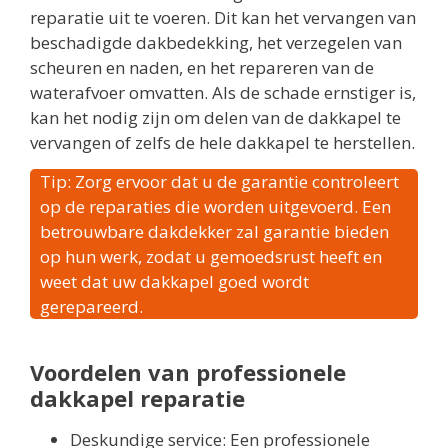
reparatie uit te voeren. Dit kan het vervangen van
beschadigde dakbedekking, het verzegelen van
scheuren en naden, en het repareren van de
waterafvoer omvatten. Als de schade ernstiger is,
kan het nodig zijn om delen van de dakkapel te
vervangen of zelfs de hele dakkapel te herstellen.
Tip: Zorg ervoor dat u de garantie controleert
op de reparaties die worden uitgevoerd. Een
betrouwbare dakdekker zal garantie bieden
op hun werk, zodat u gemoedsrust heeft en
weet dat uw dakkapel goed wordt
gerepareerd.
Voordelen van professionele
dakkapel reparatie
Deskundige service: Een professionele