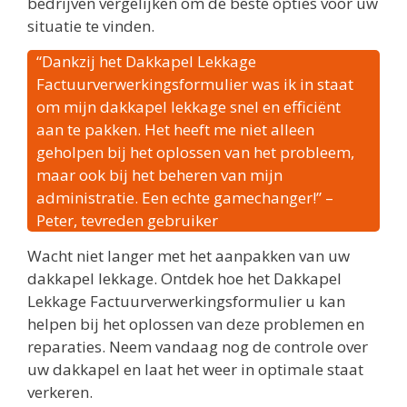
bedrijven vergelijken om de beste opties voor uw
situatie te vinden.
“Dankzij het Dakkapel Lekkage
Factuurverwerkingsformulier was ik in staat
om mijn dakkapel lekkage snel en efficiënt
aan te pakken. Het heeft me niet alleen
geholpen bij het oplossen van het probleem,
maar ook bij het beheren van mijn
administratie. Een echte gamechanger!” –
Peter, tevreden gebruiker
Wacht niet langer met het aanpakken van uw
dakkapel lekkage. Ontdek hoe het Dakkapel
Lekkage Factuurverwerkingsformulier u kan
helpen bij het oplossen van deze problemen en
reparaties. Neem vandaag nog de controle over
uw dakkapel en laat het weer in optimale staat
verkeren.