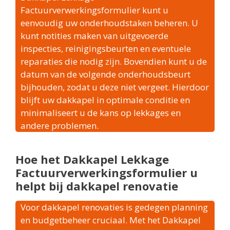
Factuurverwerkingsformulier kunt u
eenvoudig uw onderhoudstaken beheren. U
kunt notities maken van uitgevoerde
inspecties, reinigingsbeurten en eventuele
reparaties die nodig zijn. Bovendien kunt u de
datum van de volgende onderhoudsbeurt
bijhouden, zodat u deze niet vergeet. Hierdoor
blijft uw dakkapel in optimale conditie en
minimaliseert u de kans op lekkages en
andere problemen.
Hoe het Dakkapel Lekkage
Factuurverwerkingsformulier u
helpt bij dakkapel renovatie
Voor dakkapel renovaties is gedegen planning
en budgetbeheer cruciaal. Met het Dakkapel