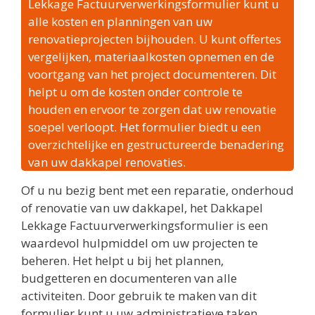
Lekkage Factuurverwerkingsformulier kunt u
alle kosten en planningen van uw
renovatieprojecten bijhouden. U kunt offertes
vergelijken, materiaalkosten opnemen en de
voortgang van het project documenteren. Dit
helpt u om de kosten onder controle te
houden en ervoor te zorgen dat uw renovatie
soepel verloopt. Het formulier biedt u een
overzichtelijke en gestructureerde benadering
van uw dakkapel renovaties.
Of u nu bezig bent met een reparatie, onderhoud
of renovatie van uw dakkapel, het Dakkapel
Lekkage Factuurverwerkingsformulier is een
waardevol hulpmiddel om uw projecten te
beheren. Het helpt u bij het plannen,
budgetteren en documenteren van alle
activiteiten. Door gebruik te maken van dit
formulier kunt u uw administratieve taken