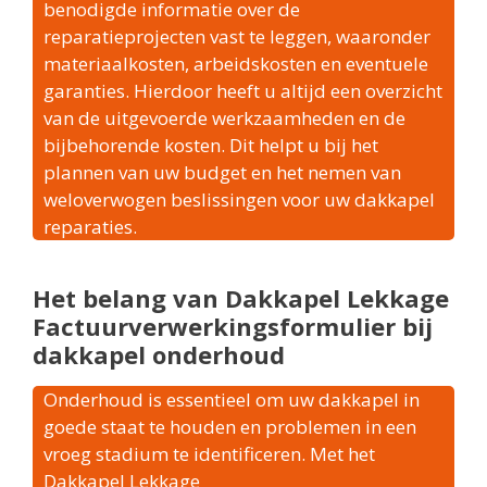
benodigde informatie over de
reparatieprojecten vast te leggen, waaronder
materiaalkosten, arbeidskosten en eventuele
garanties. Hierdoor heeft u altijd een overzicht
van de uitgevoerde werkzaamheden en de
bijbehorende kosten. Dit helpt u bij het
plannen van uw budget en het nemen van
weloverwogen beslissingen voor uw dakkapel
reparaties.
Het belang van Dakkapel Lekkage
Factuurverwerkingsformulier bij
dakkapel onderhoud
Onderhoud is essentieel om uw dakkapel in
goede staat te houden en problemen in een
vroeg stadium te identificeren. Met het
Dakkapel Lekkage